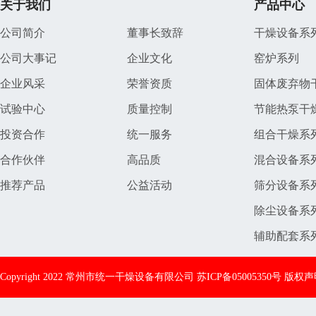
关于我们
产品中心
公司简介
董事长致辞
干燥设备系
公司大事记
企业文化
窑炉系列
企业风采
荣誉资质
固体废弃物
试验中心
质量控制
节能热泵干
投资合作
统一服务
组合干燥系
合作伙伴
高品质
混合设备系
推荐产品
公益活动
筛分设备系
除尘设备系
辅助配套系
Copyright 2022 常州市统一干燥设备有限公司
苏ICP备05005350号
版权声