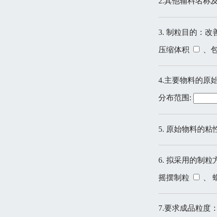
2.其他辅料名称
3. 制粒目的：
压缩体积
、
4.主要物料的原
分布范围:
5. 原始物料的粘
6. 拟采用的制
摇摆制粒
、 
7.要求成品粒度