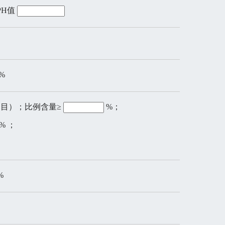
；PH值
%
（目）；比例含量≥
%；
% ；
%