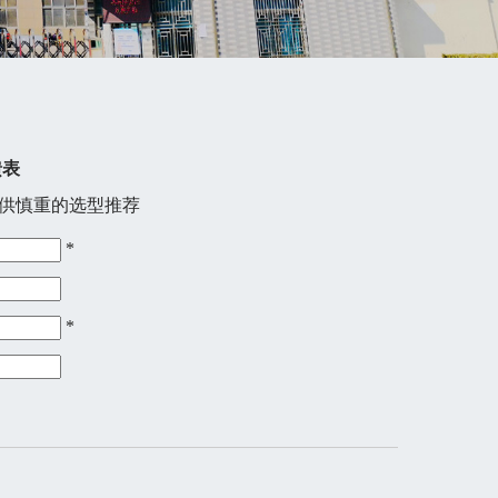
馈表
提供慎重的选型推荐
*
*