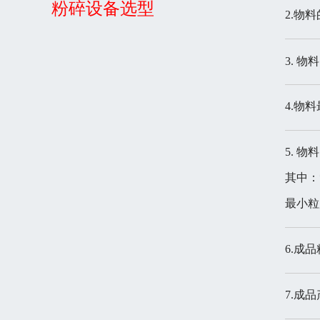
粉碎设备选型
2.物
3. 
4.物
5. 
其中：*
最小
6.成
7.成