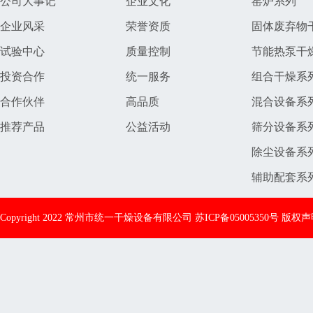
公司大事记
企业文化
窑炉系列
企业风采
荣誉资质
固体废弃物
试验中心
质量控制
节能热泵干
投资合作
统一服务
组合干燥系
合作伙伴
高品质
混合设备系
推荐产品
公益活动
筛分设备系
除尘设备系
辅助配套系
Copyright 2022 常州市统一干燥设备有限公司
苏ICP备05005350号
版权声